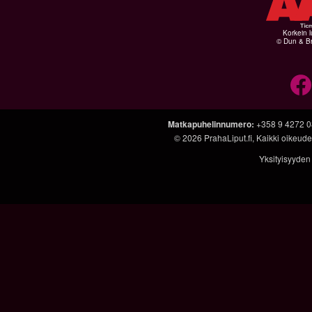
Korkein l
© Dun & Br
Matkapuhelinnumero
:
+358 9 4272 
© 2026
PrahaLiput.fi
, Kaikki oikeud
Yksityisyyden