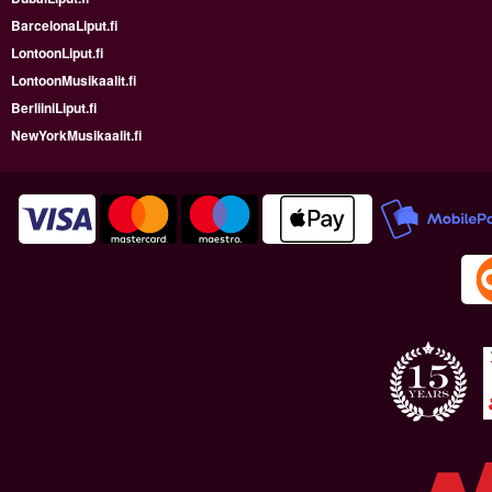
BarcelonaLiput.fi
LontoonLiput.fi
LontoonMusikaalit.fi
BerliiniLiput.fi
NewYorkMusikaalit.fi