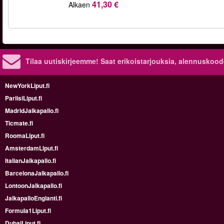
41,30 €
Alkaen
Tilaa uutiskirjeemme! Saat erikoistarjouksia, alennuskood
NewYorkLiput.fi
PariisiLiput.fi
MadridJalkapallo.fi
Ticmate.fi
RoomaLiput.fi
AmsterdamLiput.fi
ItalianJalkapallo.fi
BarcelonaJalkapallo.fi
LontoonJalkapallo.fi
JalkapalloEnglanti.fi
Formula1Liput.fi
DubaiLiput.fi