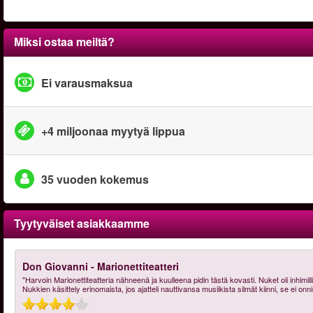
Miksi ostaa meiltä?
Ei varausmaksua
+4 miljoonaa myytyä lippua
35 vuoden kokemus
Tyytyväiset asiakkaamme
Don Giovanni - Marionettiteatteri
"Harvoin Marionettiteatteria nähneenä ja kuulleena pidin tästä kovasti. Nuket oli inhimill
Nukkien käsittely erinomaista, jos ajatteli nauttivansa musiikista silmät kiinni, se ei on